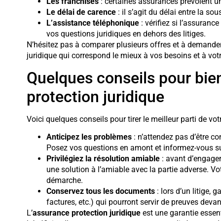
Les franchises
: certaines assurances prévoient un
Le délai de carence
: il s’agit du délai entre la sou
L’assistance téléphonique
: vérifiez si l’assuran
vos questions juridiques en dehors des litiges.
N’hésitez pas à comparer plusieurs offres et à demander
juridique qui correspond le mieux à vos besoins et à vot
Quelques conseils pour bien
protection juridique
Voici quelques conseils pour tirer le meilleur parti de vo
Anticipez les problèmes
: n’attendez pas d’être co
Posez vos questions en amont et informez-vous sur
Privilégiez la résolution amiable
: avant d’engager 
une solution à l’amiable avec la partie adverse. 
démarche.
Conservez tous les documents
: lors d’un litige, 
factures, etc.) qui pourront servir de preuves devant
L’
assurance protection juridique
est une garantie essenti