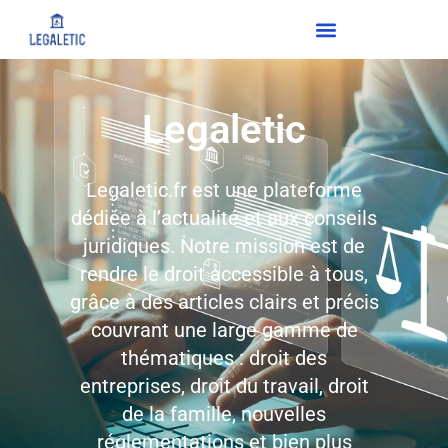
Legaletic
Legaletic.fr est une plateforme
dédiée à l’actualité et aux conseils
juridiques. Notre mission est de
rendre le droit accessible à tous,
grâce à des articles clairs et précis
couvrant une large gamme de
thématiques : droit des
entreprises, droit du travail, droit
de la famille, nouvelles
réglementations et bien plus