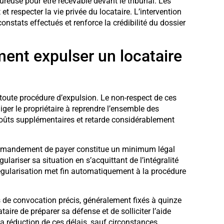
euse pour être recevable devant le tribunal. Les
et respecter la vie privée du locataire. L’intervention
 constats effectués et renforce la crédibilité du dossier
ent expulser un locataire
 toute procédure d’expulsion. Le non-respect de ces
iger le propriétaire à reprendre l’ensemble des
coûts supplémentaires et retarde considérablement
commandement de payer constitue un minimum légal
ulariser sa situation en s’acquittant de l’intégralité
régularisation met fin automatiquement à la procédure
is de convocation précis, généralement fixés à quinze
ire de préparer sa défense et de solliciter l’aide
r la réduction de ces délais, sauf circonstances