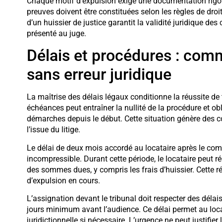
Chaque motif d’expulsion exige une documentation rigour
preuves doivent être constituées selon les règles de droit 
d’un huissier de justice garantit la validité juridique des
présenté au juge.
Délais et procédures : comm
sans erreur juridique
La maîtrise des délais légaux conditionne la réussite de
échéances peut entraîner la nullité de la procédure et obl
démarches depuis le début. Cette situation génère des 
l’issue du litige.
Le délai de deux mois accordé au locataire après le 
incompressible. Durant cette période, le locataire peut rég
des sommes dues, y compris les frais d’huissier. Cette 
d’expulsion en cours.
L’assignation devant le tribunal doit respecter des déla
jours minimum avant l’audience. Ce délai permet au locata
juridictionnelle si nécessaire. L’urgence ne peut justifie