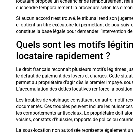
locataire propose un échéancier de remboursement réali
suspendre temporairement la procédure selon les circon
Si aucun accord n’est trouvé, le tribunal rend son jugeme
ci obtient un titre exécutoire lui permettant de poursuiv
constitue la base légale pour demander l’intervention de
Quels sont les motifs légit
locataire rapidement ?
Le droit français reconnaît plusieurs motifs légitimes ju
le défaut de paiement des loyers et charges. Cette situ
permet au propriétaire d’agir dès le premier impayé, sous
L’accumulation des dettes locatives renforce la position 
Les troubles de voisinage constituent un autre motif rece
documentés. Ces troubles peuvent inclure les nuisances
les comportements antisociaux. Le propriétaire doit alo
voisins, constats d’huissier, rapports de police ou courr
La sous-location non autorisée représente également un 