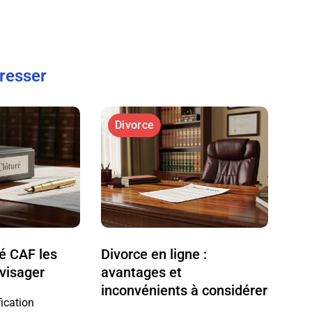
éresser
Divorce
ré CAF les
Divorce en ligne :
nvisager
avantages et
inconvénients à considérer
fication