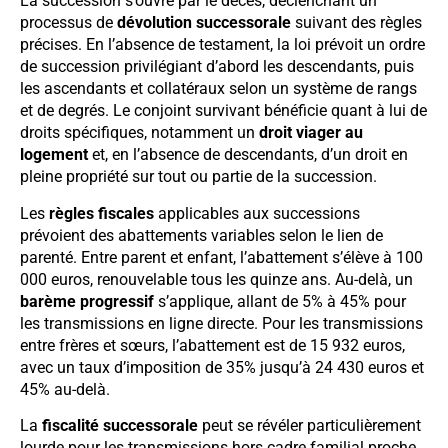
La succession s’ouvre par le décès, déclenchant un
processus de
dévolution successorale
suivant des règles
précises. En l’absence de testament, la loi prévoit un ordre
de succession privilégiant d’abord les descendants, puis
les ascendants et collatéraux selon un système de rangs
et de degrés. Le conjoint survivant bénéficie quant à lui de
droits spécifiques, notamment un
droit viager au
logement
et, en l’absence de descendants, d’un droit en
pleine propriété sur tout ou partie de la succession.
Les
règles fiscales
applicables aux successions
prévoient des abattements variables selon le lien de
parenté. Entre parent et enfant, l’abattement s’élève à 100
000 euros, renouvelable tous les quinze ans. Au-delà, un
barème progressif
s’applique, allant de 5% à 45% pour
les transmissions en ligne directe. Pour les transmissions
entre frères et sœurs, l’abattement est de 15 932 euros,
avec un taux d’imposition de 35% jusqu’à 24 430 euros et
45% au-delà.
La
fiscalité successorale
peut se révéler particulièrement
lourde pour les transmissions hors cadre familial proche.