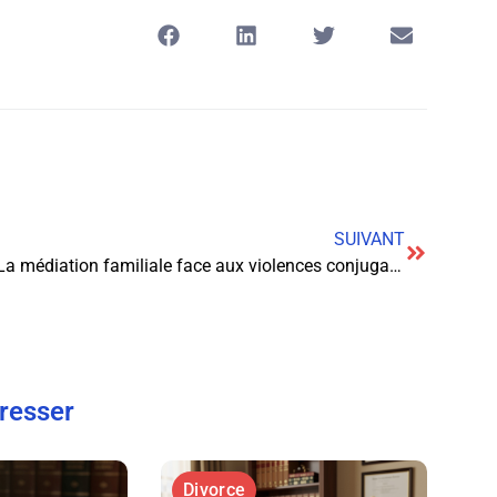
SUIVANT
La médiation familiale face aux violences conjugales : une solution controversée
éresser
Divorce