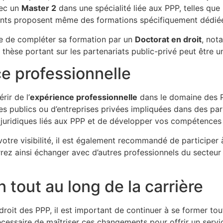
vec un
Master 2
dans une spécialité liée aux PPP, telles que l
ments proposent même des formations spécifiquement dédiée
le de compléter sa formation par un
Doctorat en droit
, not
 thèse portant sur les partenariats public-privé peut être u
ce professionnelle
rir de l’
expérience professionnelle
dans le domaine des P
es publics ou d’entreprises privées impliquées dans des pa
juridiques liés aux PPP et de développer vos compétences 
votre visibilité, il est également recommandé de participer
rrez ainsi échanger avec d’autres professionnels du secteur
 tout au long de la carrière
roit des PPP, il est important de continuer à se former tout
écessaire de maîtriser ces changements pour offrir un serv