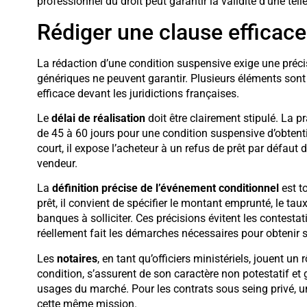
professionnel du droit peut garantir la validité d’une tell
Rédiger une clause efficace :
La rédaction d’une condition suspensive exige une préci
génériques ne peuvent garantir. Plusieurs éléments sont
efficace devant les juridictions françaises.
Le
délai de réalisation
doit être clairement stipulé. La 
de 45 à 60 jours pour une condition suspensive d’obtention
court, il expose l’acheteur à un refus de prêt par défaut d
vendeur.
La
définition précise de l’événement conditionnel
est t
prêt, il convient de spécifier le montant emprunté, le ta
banques à solliciter. Ces précisions évitent les contestati
réellement fait les démarches nécessaires pour obtenir
Les
notaires
, en tant qu’officiers ministériels, jouent un r
condition, s’assurent de son caractère non potestatif et
usages du marché. Pour les contrats sous seing privé, 
cette même mission.