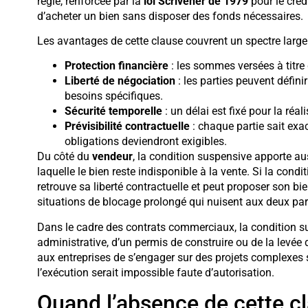
règle, renforcée par la
loi Scrivener de 1979
pour le créd
d’acheter un bien sans disposer des fonds nécessaires.
Les avantages de cette clause couvrent un spectre large 
Protection financière
: les sommes versées à titre 
Liberté de négociation
: les parties peuvent défin
besoins spécifiques.
Sécurité temporelle
: un délai est fixé pour la réal
Prévisibilité contractuelle
: chaque partie sait ex
obligations deviendront exigibles.
Du côté du
vendeur
, la condition suspensive apporte aus
laquelle le bien reste indisponible à la vente. Si la condi
retrouve sa liberté contractuelle et peut proposer son bi
situations de blocage prolongé qui nuisent aux deux par
Dans le cadre des contrats commerciaux, la condition sus
administrative, d’un permis de construire ou de la levée
aux entreprises de s’engager sur des projets complexes s
l’exécution serait impossible faute d’autorisation.
Quand l’absence de cette cl