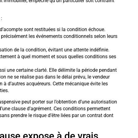
it immobilier, empêche qu’un particulier soit contraint
:
d’acompte sont restituées si la condition échoue.
ir précisément les événements conditionnels selon leurs
isation de la condition, évitant une attente indéfinie.
actement à quel moment et sous quelles conditions ses
si une certaine clarté. Elle délimite la période pendant
tion ne se réalise pas dans le délai prévu, le vendeur
en à d’autres acquéreurs. Cette mécanique évite les
ties.
pensive peut porter sur l’obtention d’une autorisation
 d’une clause d’agrément. Ces conditions permettent
ans prendre le risque d’être liées par un contrat dont
ause expose à de vrais