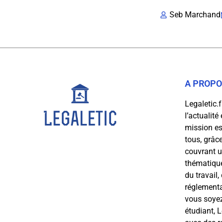
Seb Marchand
A PROP
Legaletic.
l’actualité
mission est
tous, grâce
couvrant 
thématiques
du travail,
réglementa
vous soyez
étudiant, 