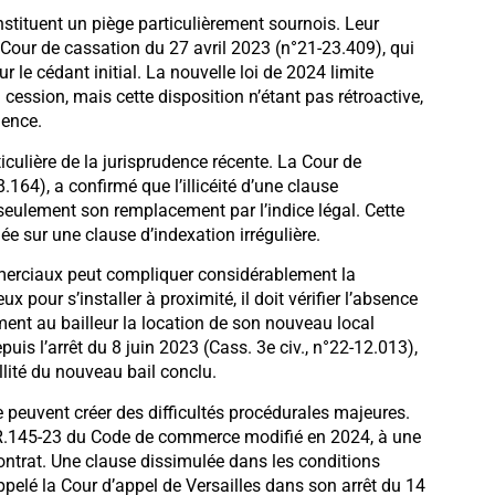
stituent un piège particulièrement sournois. Leur
a Cour de cassation du 27 avril 2023 (n°21-23.409), qui
r le cédant initial. La nouvelle loi de 2024 limite
cession, mais cette disposition n’étant pas rétroactive,
dence.
ticulière de la jurisprudence récente. La Cour de
64), a confirmé que l’illicéité d’une clause
s seulement son remplacement par l’indice légal. Cette
e sur une clause d’indexation irrégulière.
erciaux peut compliquer considérablement la
eux pour s’installer à proximité, il doit vérifier l’absence
rement au bailleur la location de son nouveau local
puis l’arrêt du 8 juin 2023 (Cass. 3e civ., n°22-12.013),
ité du nouveau bail conclu.
le peuvent créer des difficultés procédurales majeures.
le R.145-23 du Code de commerce modifié en 2024, à une
ontrat. Une clause dissimulée dans les conditions
elé la Cour d’appel de Versailles dans son arrêt du 14