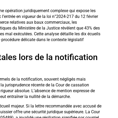
 une opération juridiquement complexe qui expose les
l’entrée en vigueur de la loi n°2024-217 du 12 février
erce relatives aux baux commerciaux, les
stiques du Ministère de la Justice révèlent que 43% des
es mal exécutées. Cette analyse détaille les dix écueils
 procédure délicate dans le contexte législatif
ales lors de la notification
rmels de la notification, souvent négligés mais
la jurisprudence récente de la Cour de cassation
 rigueur absolue. L’absence de mention expresse de
peut entraîner la nullité de la démarche.
cueil majeur. Si la lettre recommandée avec accusé de
huissier offre une sécurité juridique supérieure. La Cour
5489), a invalidé une résiliation signifiée par courriel,