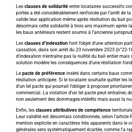
Les
clauses de solidarité
entre locataires successifs con
portée a été considérablement renforcée par l’arrêt de l
valide leur application même après résiliation du bail pou
désormais cette solidarité à trois ans maximum après la 
les baux antérieurs restent soumis à l’ancienne jurispru
Les
clauses d’indexation
font l’objet d’une attention par
cassation, dans son arrêt du 23 novembre 2023 (n°22-18.1
d’indexation n’entraîne pas la nullité du bail entier mai
solution modère les conséquences d’une résiliation fondé
Le
pacte de préférence
inséré dans certains baux comm
résiliation anticipée. Si le locataire souhaite quitter les li
d’un tel pacte qui pourrait l’obliger à proposer prioritai
commercial. La violation d’un tel pacte peut entraîner, de
non seulement des dommages-intérêts mais aussi la null
Enfin, les
clauses attributives de compétence
territoria
Leur validité est désormais conditionnée, selon l’artic
mention explicite en caractères très apparents dans le c
générales sera systématiquement écartée, comme l’a rapp