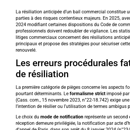
La résiliation anticipée d’un bail commercial constitue
parties à des risques contentieux majeurs. En 2025, avec 
2024 modifiant certaines dispositions du Code de comm
professionnels doivent redoubler de vigilance. Les stati
litiges commerciaux concernent des résiliations anticipé
principaux et propose des stratégies pour sécuriser cette
renouvelé.
Les erreurs procédurales fat
de résiliation
La première catégorie de pièges concerne les aspects fo
pourtant déterminants. Le
formalisme strict
imposé par 
(Cass. com., 15 novembre 2023, n°22-18.742) exige une
l’intention de résilier ou l’utilisation de termes ambigus 
Le choix du
mode de notification
représente un second é
réception demeure privilégiée, la notification par acte d’
d’appel de Paris, dans son arrêt du 8 janvier 2024 (n°23/0