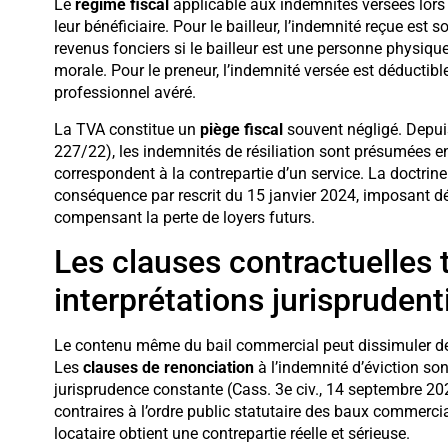
Le
régime fiscal
applicable aux indemnités versées lors d
leur bénéficiaire. Pour le bailleur, l’indemnité reçue est
revenus fonciers si le bailleur est une personne physique,
morale. Pour le preneur, l’indemnité versée est déductibl
professionnel avéré.
La TVA constitue un
piège fiscal
souvent négligé. Depuis
227/22), les indemnités de résiliation sont présumées en
correspondent à la contrepartie d’un service. La doctrine
conséquence par rescrit du 15 janvier 2024, imposant dé
compensant la perte de loyers futurs.
Les clauses contractuelles 
interprétations jurisprudent
Le contenu même du bail commercial peut dissimuler des 
Les
clauses de renonciation
à l’indemnité d’éviction s
jurisprudence constante (Cass. 3e civ., 14 septembre 2
contraires à l’ordre public statutaire des baux commerc
locataire obtient une contrepartie réelle et sérieuse.