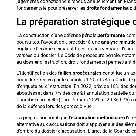
jugements correctionnels rendus annuellement en France,
fondamentale pour préserver les
droits fondamentaux
d
La préparation stratégique 
La construction d’une défense pénale
performante
comm
poursuites, l’avocat doit procéder à une
analyse minuti
implique l’examen exhaustif des procès-verbaux d’enquêt
versées au dossier. Le Code de procédure pénale, notamme
au dossier d’instruction, droit fondamental permettant 
L’identification des
failles procédurales
constitue un axe
procédure, régies par les articles 170 à 174 du Code de 
d’enquête ou d’instruction. En 2022, près de 18% des dossi
aboutissant dans 7% des cas à l’annulation partielle ou 
Chambre criminelle (Crim. 9 mars 2021, n°20-86.076) a d’a
de la défense lors des gardes à vue.
La préparation implique
l’élaboration méthodique
d’une 
alternative aux accusations doit s’appuyer sur des éléme
d’ombre du dossier d’accusation. L’arrêt de la Cour de