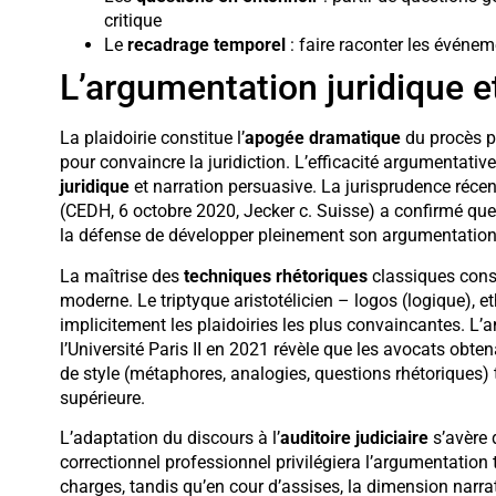
critique
Le
recadrage temporel
: faire raconter les événem
L’argumentation juridique et
La plaidoirie constitue l’
apogée dramatique
du procès p
pour convaincre la juridiction. L’efficacité argumentative
juridique
et narration persuasive. La jurisprudence réce
(CEDH, 6 octobre 2020, Jecker c. Suisse) a confirmé que l
la défense de développer pleinement son argumentation
La maîtrise des
techniques rhétoriques
classiques conse
moderne. Le triptyque aristotélicien – logos (logique), et
implicitement les plaidoiries les plus convaincantes. L’a
l’Université Paris II en 2021 révèle que les avocats obt
de style (métaphores, analogies, questions rhétoriques
supérieure.
L’adaptation du discours à l’
auditoire judiciaire
s’avère 
correctionnel professionnel privilégiera l’argumentatio
charges, tandis qu’en cour d’assises, la dimension narrat