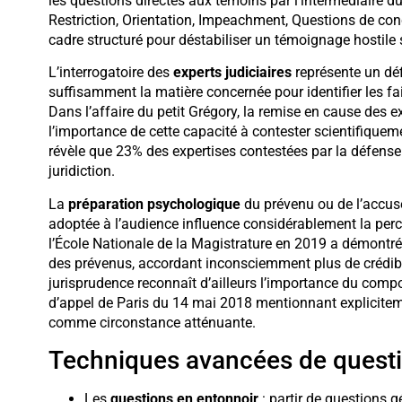
les questions directes aux témoins par l’intermédiaire d
Restriction, Orientation, Impeachment, Questions de con
cadre structuré pour déstabiliser un témoignage hostile 
L’interrogatoire des
experts judiciaires
représente un déf
suffisamment la matière concernée pour identifier les f
Dans l’affaire du petit Grégory, la remise en cause des
l’importance de cette capacité à contester scientifiquem
révèle que 23% des expertises contestées par la défense 
juridiction.
La
préparation psychologique
du prévenu ou de l’accusé
adoptée à l’audience influence considérablement la perc
l’École Nationale de la Magistrature en 2019 a démontré
des prévenus, accordant inconsciemment plus de crédibi
jurisprudence reconnaît d’ailleurs l’importance du compor
d’appel de Paris du 14 mai 2018 mentionnant explicitemen
comme circonstance atténuante.
Techniques avancées de ques
Les
questions en entonnoir
: partir de questions g