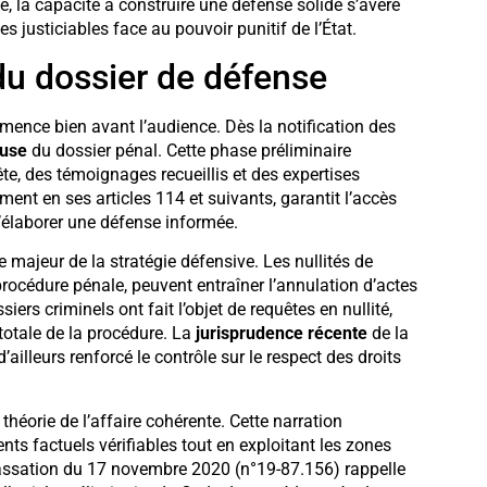
 la capacité à construire une défense solide s’avère
es justiciables face au pouvoir punitif de l’État.
du dossier de défense
ence bien avant l’audience. Dès la notification des
euse
du dossier pénal. Cette phase préliminaire
e, des témoignages recueillis et des expertises
nt en ses articles 114 et suivants, garantit l’accès
d’élaborer une défense informée.
 majeur de la stratégie défensive. Les nullités de
procédure pénale, peuvent entraîner l’annulation d’actes
ers criminels ont fait l’objet de requêtes en nullité,
totale de la procédure. La
jurisprudence récente
de la
illeurs renforcé le contrôle sur le respect des droits
théorie de l’affaire cohérente. Cette narration
nts factuels vérifiables tout en exploitant les zones
 cassation du 17 novembre 2020 (n°19-87.156) rappelle