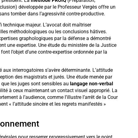
u président. La
méthode PROIQ
(Préparation,
clusion) développée par le Professeur Vergès offre un
sans tomber dans l’agressivité contre-productive.
i technique majeur. L’avocat doit maîtriser
ailles méthodologiques ou les conclusions hâtives.
 expertises graphologiques par la défense a démontré
ent une expertise. Une étude du ministère de la Justice
font l’objet d’une contre-expertise ordonnée par la
 aux interrogatoires s’avère déterminante. L’attitude
eption des magistrats et jurés. Une étude menée par
 que les juges sont sensibles au
langage non-verbal
lité à ceux maintenant un contact visuel approprié. La
tement à l’audience, comme l’illustre l’arrêt de la Cour
t « l’attitude sincère et les regrets manifestés »
tionnement
énérales pour resserrer progressivement vers le point