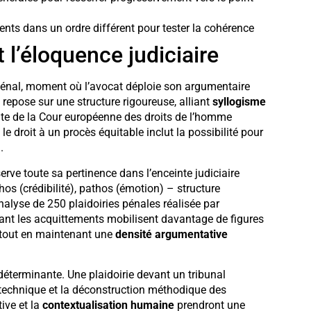
ents dans un ordre différent pour tester la cohérence
 l’éloquence judiciaire
énal, moment où l’avocat déploie son argumentaire
 repose sur une structure rigoureuse, alliant
syllogisme
nte de la Cour européenne des droits de l’homme
e droit à un procès équitable inclut la possibilité pour
.
rve toute sa pertinence dans l’enceinte judiciaire
hos (crédibilité), pathos (émotion) – structure
nalyse de 250 plaidoiries pénales réalisée par
enant les acquittements mobilisent davantage de figures
) tout en maintenant une
densité argumentative
déterminante. Une plaidoirie devant un tribunal
n technique et la déconstruction méthodique des
ive et la
contextualisation humaine
prendront une