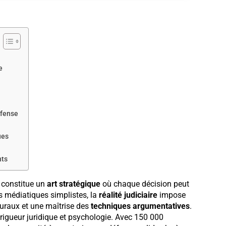
e
éfense
ues
nts
e constitue un
art stratégique
où chaque décision peut
s médiatiques simplistes, la
réalité judiciaire
impose
raux et une maîtrise des
techniques argumentatives
.
 rigueur juridique et psychologie. Avec 150 000