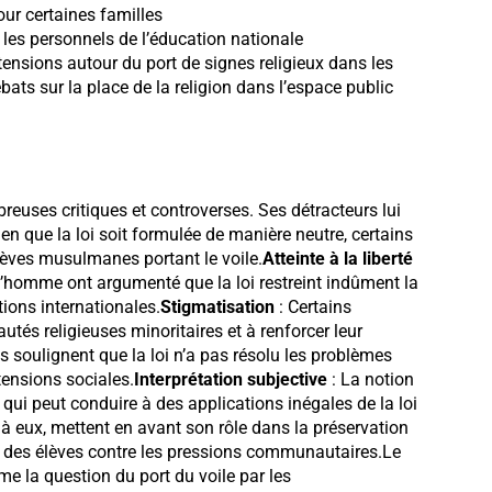
ur certaines familles
 les personnels de l’éducation nationale
 tensions autour du port de signes religieux dans les
ats sur la place de la religion dans l’espace public
breuses critiques et controverses. Ses détracteurs lui
ien que la loi soit formulée de manière neutre, certains
lèves musulmanes portant le voile.
Atteinte à la liberté
l’homme ont argumenté que la loi restreint indûment la
tions internationales.
Stigmatisation
: Certains
tés religieuses minoritaires et à renforcer leur
es soulignent que la loi n’a pas résolu les problèmes
tensions sociales.
Interprétation subjective
: La notion
 qui peut conduire à des applications inégales de la loi
 à eux, mettent en avant son rôle dans la préservation
ion des élèves contre les pressions communautaires.Le
 la question du port du voile par les