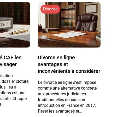
Divorce
ré CAF les
Divorce en ligne :
nvisager
avantages et
inconvénients à considérer
fication
 dossier clôturé
Le divorce en ligne s’est imposé
us lieu à
comme une alternative concrète
ations est une
aux procédures judiciaires
lisante. Chaque
traditionnelles depuis son
s
introduction en France en 2017.
Peser les avantages et...