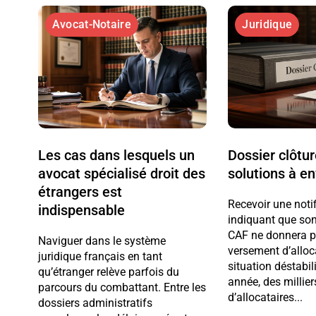
Avocat-Notaire
Juridique
Les cas dans lesquels un
Dossier clôtu
avocat spécialisé droit des
solutions à e
étrangers est
Recevoir une noti
indispensable
indiquant que son
CAF ne donnera pl
Naviguer dans le système
versement d’alloc
juridique français en tant
situation déstabi
qu’étranger relève parfois du
année, des millier
parcours du combattant. Entre les
d’allocataires...
dossiers administratifs