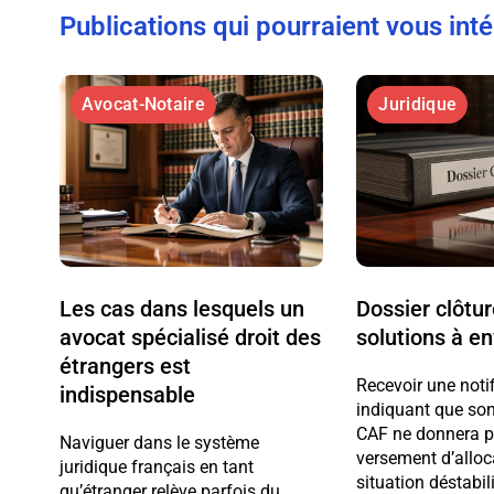
Publications qui pourraient vous int
Avocat-Notaire
Juridique
Les cas dans lesquels un
Dossier clôtu
avocat spécialisé droit des
solutions à e
étrangers est
Recevoir une noti
indispensable
indiquant que son
CAF ne donnera pl
Naviguer dans le système
versement d’alloc
juridique français en tant
situation déstabi
qu’étranger relève parfois du