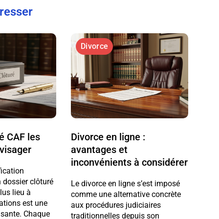
éresser
Divorce
ré CAF les
Divorce en ligne :
nvisager
avantages et
inconvénients à considérer
fication
 dossier clôturé
Le divorce en ligne s’est imposé
us lieu à
comme une alternative concrète
ations est une
aux procédures judiciaires
lisante. Chaque
traditionnelles depuis son