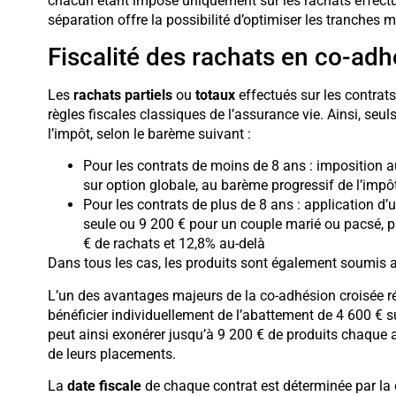
chacun étant imposé uniquement sur les rachats effectué
séparation offre la possibilité d’optimiser les tranche
Fiscalité des rachats en co-adh
Les
rachats partiels
ou
totaux
effectués sur les contrat
règles fiscales classiques de l’assurance vie. Ainsi, seul
l’impôt, selon le barème suivant :
Pour les contrats de moins de 8 ans : imposition 
sur option globale, au barème progressif de l’impôt
Pour les contrats de plus de 8 ans : application d’
seule ou 9 200 € pour un couple marié ou pacsé, p
€ de rachats et 12,8% au-delà
Dans tous les cas, les produits sont également soumis
L’un des avantages majeurs de la co-adhésion croisée r
bénéficier individuellement de l’abattement de 4 600 € s
peut ainsi exonérer jusqu’à 9 200 € de produits chaque a
de leurs placements.
La
date fiscale
de chaque contrat est déterminée par la d