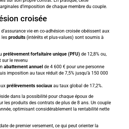
s sur son propre contrat. En pratique, cette
s marginales d’imposition de chaque membre du couple.
ésion croisée
s d’assurance vie en co-adhésion croisée obéissent aux
s les
produits
(intérêts et plus-values) sont soumis à
au
prélèvement forfaitaire unique (PFU)
de 12,8% ou,
 sur le revenu
un
abattement annuel
de 4 600 € pour une personne
uis imposition au taux réduit de 7,5% jusqu’à 150 000
 aux
prélèvements sociaux
au taux global de 17,2%.
éside dans la possibilité pour chaque époux de
ur les produits des contrats de plus de 8 ans. Un couple
nnée, optimisant considérablement la rentabilité nette
ate de premier versement, ce qui peut orienter la