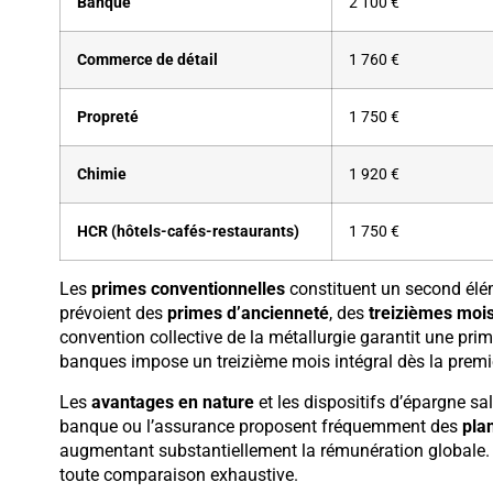
Banque
2 100 €
Commerce de détail
1 760 €
Propreté
1 750 €
Chimie
1 920 €
HCR (hôtels-cafés-restaurants)
1 750 €
Les
primes conventionnelles
constituent un second élém
prévoient des
primes d’ancienneté
, des
treizièmes moi
convention collective de la métallurgie garantit une prim
banques impose un treizième mois intégral dès la premi
Les
avantages en nature
et les dispositifs d’épargne s
banque ou l’assurance proposent fréquemment des
pla
augmentant substantiellement la rémunération globale.
toute comparaison exhaustive.