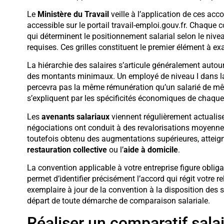
Le
Ministère du Travail
veille à l’application de ces ac
accessible sur le portail travail-emploi.gouv.fr. Chaque 
qui déterminent le positionnement salarial selon le niveau
requises. Ces grilles constituent le premier élément à ex
La hiérarchie des salaires s’articule généralement autou
des montants minimaux. Un employé de niveau I dans la
percevra pas la même rémunération qu’un salarié de mê
s’expliquent par les spécificités économiques de chaque s
Les
avenants salariaux
viennent régulièrement actualiser
négociations ont conduit à des revalorisations moyennes
toutefois obtenu des augmentations supérieures, attei
restauration collective
ou l’
aide à domicile
.
La convention applicable à votre entreprise figure oblig
permet d’identifier précisément l’accord qui régit votre r
exemplaire à jour de la convention à la disposition des s
départ de toute démarche de comparaison salariale.
Réaliser un comparatif salai