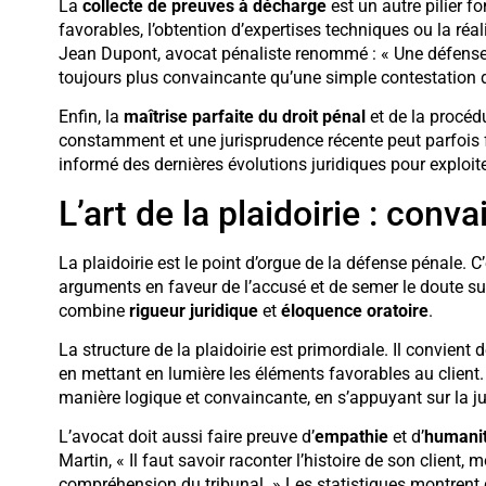
La
collecte de preuves à décharge
est un autre pilier f
favorables, l’obtention d’expertises techniques ou la ré
Jean Dupont, avocat pénaliste renommé : « Une défense 
toujours plus convaincante qu’une simple contestation d
Enfin, la
maîtrise parfaite du droit pénal
et de la procédu
constamment et une jurisprudence récente peut parfois fa
informé des dernières évolutions juridiques pour exploite
L’art de la plaidoirie : conva
La plaidoirie est le point d’orgue de la défense pénale. 
arguments en faveur de l’accusé et de semer le doute sur 
combine
rigueur juridique
et
éloquence oratoire
.
La structure de la plaidoirie est primordiale. Il convient
en mettant en lumière les éléments favorables au client.
manière logique et convaincante, en s’appuyant sur la ju
L’avocat doit aussi faire preuve d’
empathie
et d’
humani
Martin, « Il faut savoir raconter l’histoire de son client,
compréhension du tribunal. » Les statistiques montrent 