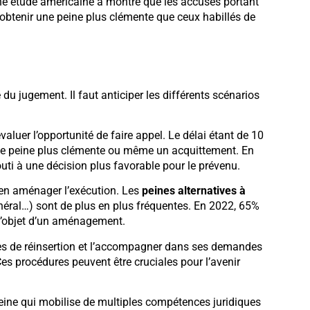
Une étude américaine a montré que les accusés portant
btenir une peine plus clémente que ceux habillés de
du jugement. Il faut anticiper les différents scénarios
luer l’opportunité de faire appel. Le délai étant de 10
ir une peine plus clémente ou même un acquittement. En
uti à une décision plus favorable pour le prévenu.
r en aménager l’exécution. Les
peines alternatives à
général…) sont de plus en plus fréquentes. En 2022, 65%
 l’objet d’un aménagement.
ches de réinsertion et l’accompagner dans ses demandes
Ces procédures peuvent être cruciales pour l’avenir
leine qui mobilise de multiples compétences juridiques