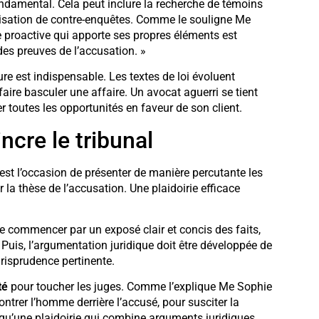
ondamental. Cela peut inclure la recherche de témoins
alisation de contre-enquêtes. Comme le souligne Me
proactive qui apporte ses propres éléments est
es preuves de l’accusation. »
re est indispensable. Les textes de loi évoluent
ire basculer une affaire. Un avocat aguerri se tient
r toutes les opportunités en faveur de son client.
incre le tribunal
C’est l’occasion de présenter de manière percutante les
la thèse de l’accusation. Une plaidoirie efficace
 de commencer par un exposé clair et concis des faits,
 Puis, l’argumentation juridique doit être développée de
risprudence pertinente.
té
pour toucher les juges. Comme l’explique Me Sophie
 montrer l’homme derrière l’accusé, pour susciter la
qu’une plaidoirie qui combine arguments juridiques