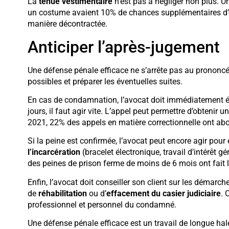
La
tenue vestimentaire
n’est pas à négliger non plus. 
un costume avaient 10% de chances supplémentaires d’o
manière décontractée.
Anticiper l’après-jugement
Une défense pénale efficace ne s’arrête pas au prononcé 
possibles et préparer les éventuelles suites.
En cas de condamnation, l’avocat doit immédiatement éva
jours, il faut agir vite. L’appel peut permettre d’obten
2021, 22% des appels en matière correctionnelle ont abo
Si la peine est confirmée, l’avocat peut encore agir pou
l’incarcération
(bracelet électronique, travail d’intérêt 
des peines de prison ferme de moins de 6 mois ont fait
Enfin, l’avocat doit conseiller son client sur les démar
de
réhabilitation
ou d’
effacement du casier judiciaire
. 
professionnel et personnel du condamné.
Une défense pénale efficace est un travail de longue ha