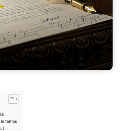
ies
s le temps
out