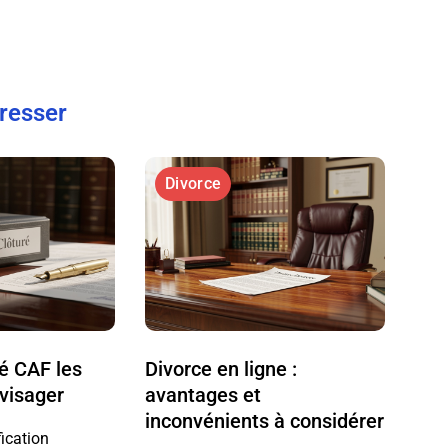
éresser
Divorce
ré CAF les
Divorce en ligne :
nvisager
avantages et
inconvénients à considérer
fication