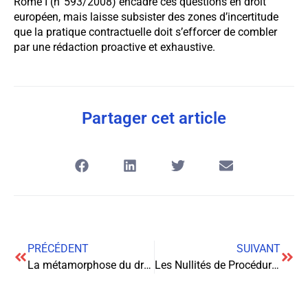
Rome I (n°593/2008) encadre ces questions en droit
européen, mais laisse subsister des zones d’incertitude
que la pratique contractuelle doit s’efforcer de combler
par une rédaction proactive et exhaustive.
Partager cet article
PRÉCÉDENT
SUIVANT
La métamorphose du droit familial : décryptage des arrêts fondamentaux
Les Nullités de Procédure: Entre Technique Juridique et Protection des Droits Fondamentaux