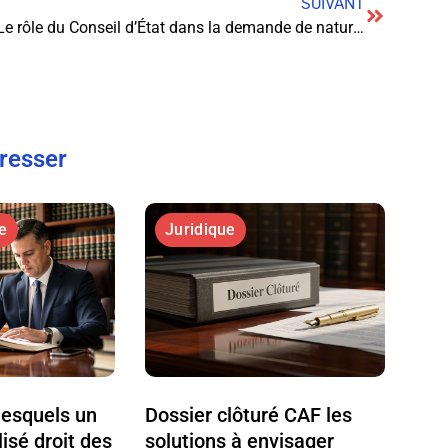
SUIVANT
Le rôle du Conseil d’État dans la demande de naturalisation
éresser
e
Juridique
lesquels un
Dossier clôturé CAF les
isé droit des
solutions à envisager