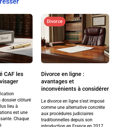
éresser
Divorce
ré CAF les
Divorce en ligne :
nvisager
avantages et
inconvénients à considérer
fication
 dossier clôturé
Le divorce en ligne s’est imposé
us lieu à
comme une alternative concrète
ations est une
aux procédures judiciaires
lisante. Chaque
traditionnelles depuis son
s
introduction en France en 2017.