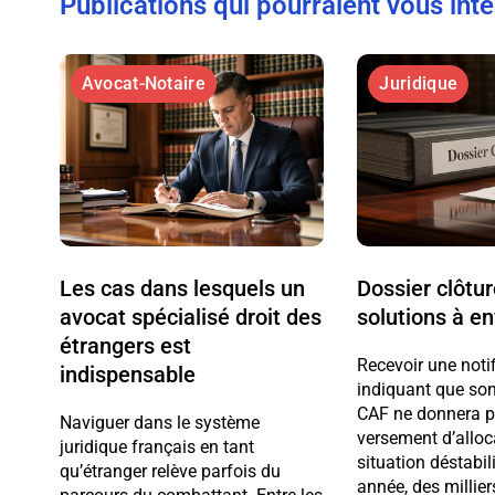
Publications qui pourraient vous int
Avocat-Notaire
Juridique
Les cas dans lesquels un
Dossier clôtu
avocat spécialisé droit des
solutions à e
étrangers est
Recevoir une noti
indispensable
indiquant que son
CAF ne donnera pl
Naviguer dans le système
versement d’alloc
juridique français en tant
situation déstabi
qu’étranger relève parfois du
année, des millier